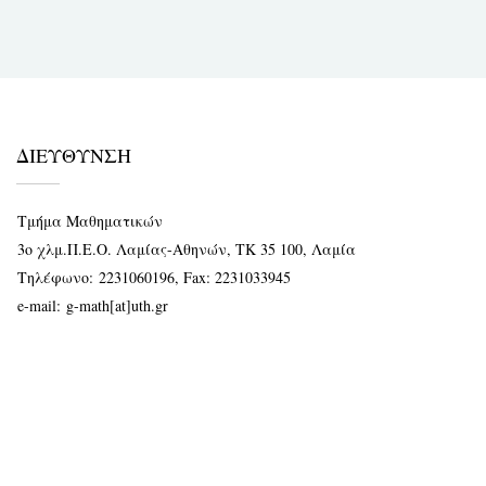
ΔΙΕΥΘΥΝΣΗ
Τμήμα Μαθηματικών
3ο χλμ.Π.Ε.Ο. Λαμίας-Αθηνών, ΤΚ 35 100, Λαμία
Τηλέφωνο:
2231060196
, Fax: 2231033945
e-mail:
g-math[at]uth.gr