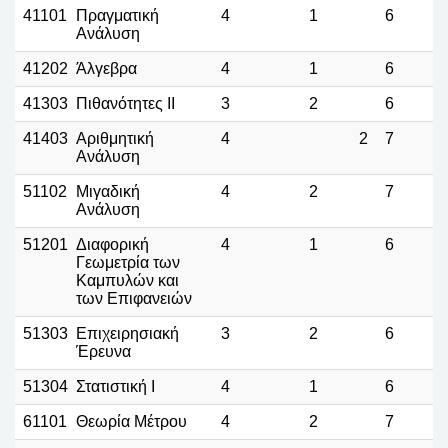
41101
Πραγματική
4
1
6
Ανάλυση
41202
Άλγεβρα
4
1
6
41303
Πιθανότητες ΙΙ
3
2
6
41403
Αριθμητική
4
2
7
Ανάλυση
51102
Μιγαδική
4
2
7
Ανάλυση
51201
Διαφορική
4
1
6
Γεωμετρία των
Καμπυλών και
των Επιφανειών
51303
Επιχειρησιακή
3
2
6
Έρευνα
51304
Στατιστική Ι
4
1
6
61101
Θεωρία Μέτρου
4
2
7