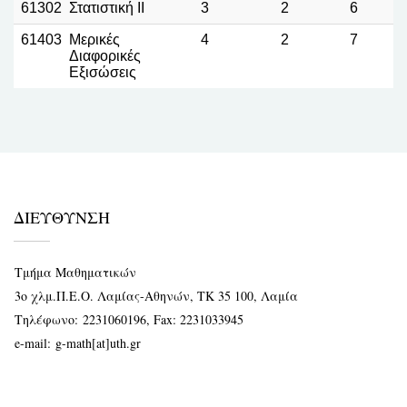
61302
Στατιστική ΙΙ
3
2
6
61403
Μερικές
4
2
7
Διαφορικές
Εξισώσεις
ΔΙΕΥΘΥΝΣΗ
Τμήμα Μαθηματικών
3ο χλμ.Π.Ε.Ο. Λαμίας-Αθηνών, ΤΚ 35 100, Λαμία
Τηλέφωνο:
2231060196
, Fax: 2231033945
e-mail:
g-math[at]uth.gr