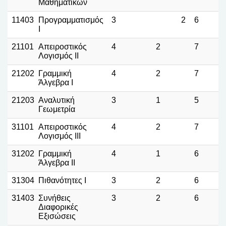
Μαθηματικών
11403
Προγραμματισμός
3
2
6
I
21101
Απειροστικός
4
2
7
Λογισμός ΙΙ
21202
Γραμμική
4
2
7
Άλγεβρα Ι
21203
Αναλυτική
3
1
5
Γεωμετρία
31101
Απειροστικός
4
2
7
Λογισμός ΙII
31202
Γραμμική
4
1
6
Άλγεβρα II
31304
Πιθανότητες Ι
3
2
6
31403
Συνήθεις
3
2
6
Διαφορικές
Εξισώσεις