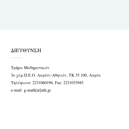
ΔΙΕΥΘΥΝΣΗ
Τμήμα Μαθηματικών
3ο χλμ.Π.Ε.Ο. Λαμίας-Αθηνών, ΤΚ 35 100, Λαμία
Τηλέφωνο:
2231060196
, Fax: 2231033945
e-mail:
g-math[at]uth.gr