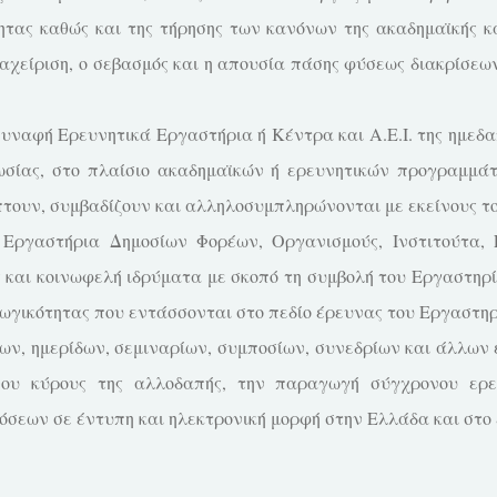
ητας καθώς και της τήρησης των κανόνων της ακαδημαϊκής και
εταχείριση, ο σεβασμός και η απουσία πάσης φύσεως διακρίσε
ναφή Ερευνητικά Εργαστήρια ή Κέντρα και Α.Ε.Ι. της ημεδα
σίας, στο πλαίσιο ακαδημαϊκών ή ερευνητικών προγραμμάτ
ίπτουν, συμβαδίζουν και αλληλοσυμπληρώνονται με εκείνους τ
ργαστήρια Δημοσίων Φορέων, Οργανισμούς, Ινστιτούτα, Επι
ς και κοινωφελή ιδρύματα με σκοπό τη συμβολή του Εργαστηρ
ωγικότητας που εντάσσονται στο πεδίο έρευνας του Εργαστηρ
ων, ημερίδων, σεμιναρίων, συμποσίων, συνεδρίων και άλλων
ου κύρους της αλλοδαπής, την παραγωγή σύγχρονου ερευ
σεων σε έντυπη και ηλεκτρονική μορφή στην Ελλάδα και στο 