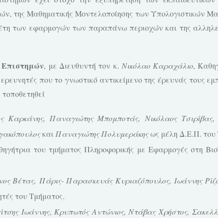
, της Μαθηματικής Μοντελοποίησης των Υπολογιστικών Μαθη
λέτη των εφαρμογών των παραπάνω περιοχών και της αλληλ
 Επιστημών
, με Διευθυντή τον κ.
Νικόλαο Καραχάλιο
, Καθη
υ ερευνητές που το γνωστικό αντικείμενο της έρευνάς τους εμ
 τοποθετηθεί
ος Καρκάνης,
Παναγιώτης Μπομποτάς,
Νικόλαος Τσιρίβας
ργακόπουλος
και
Παναγιώτης Πολυμεράκης
ως μέλη Δ.Ε.Π. του
ηγήτρια του τμήματος Πληροφορικής με Εφαρμογές στη Βιοϊ
νος Βέτας,
Πάρις- Παρασκευάς Κυριαζόπουλος,
Ιωάννης Ρίζ
ητές του Τμήματος.
ίτσης Ιωάννης
,
Κρυπωτός Αντώνιος,
Ντάβας Χρήστος, Σακελ