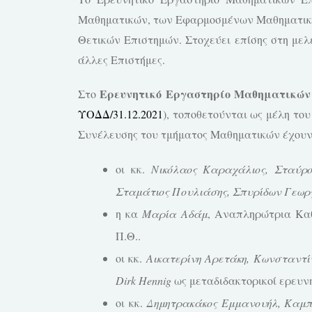
Μαθηματικών, των Εφαρμοσμένων Μαθηματικών
Θετικών Επιστημών. Στοχεύει επίσης στη με
άλλες Επιστήμες.
Ερευνητικό Εργαστηρίο Μαθηματικών
Στο
ΥΟΔΔ/31.12.2021
), τοποθετούνται ως μέλη το
Συνέλευσης του τμήματος Μαθηματικών έχουν
οι κκ.
Νικόλαος Καραχάλιος, Σταύρ
Σταμάτιος Πουλιάσης, Σπυρίδων Γεω
η κα
Μαρία Αδάμ
, Αναπληρώτρια Καθ
Π.Θ..
οι κκ.
Αικατερίνη Αρετάκη,
Κωνσταντί
Dirk Hennig
ως μεταδιδακτορικοί ερευν
οι κκ.
Δημητρακάκος Εμμανουήλ, Καμπ