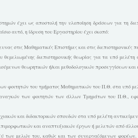
τημών έχει ως αποστολή την υλοποίηση δράσεων για τη διεπ
σιο αυτό, η ίδρυση του Εργαστηρίου έχει σκοπό:
υνας στις Μαθηματικές Επιστήμες και στις διεπιστημονικές πε
 θεμελιωμένης διεπιστημονικής θεωρίας για τα υπό μελέτη 
οιούμενων θεωρητικών ή/και μεθοδολογικών προσεγγίσεων και 
ων φοιτητών του τμήματος Μαθηματικών του Π.Θ. στα υπό μελ
αναγκών των φοιτητών των άλλων Τμημάτων του Π.Θ., εφόσ
χιακών και διδακτορικών σπουδών στα υπό μελέτη αντικείμεν
επιμορφωτικών και αναπτυξιακών έργων ή μελετών από άλλους
ύ των μελών του, καθώς και των συνεργαζόμενων φορέων. Η