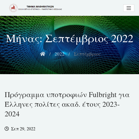
Skip
to
content
Μήνας:
Σεπτέμβριος 2022
2022
Σεπτέμβριος
Πρόγραμμα υποτροφιών Fulbright για
Έλληνες πολίτες ακαδ. έτους 2023-
2024
Σεπ 29, 2022