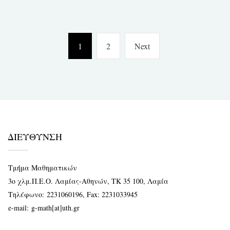
Πλοήγηση
Page
Page
Next
1
2
Next
άρθρων
page
ΔΙΕΥΘΥΝΣΗ
Τμήμα Μαθηματικών
3ο χλμ.Π.Ε.Ο. Λαμίας-Αθηνών, ΤΚ 35 100, Λαμία
Τηλέφωνο:
2231060196
, Fax: 2231033945
e-mail:
g-math[at]uth.gr