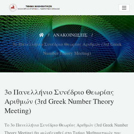
Skip
to
content
ΑΝΑΚΟΙΝΩΣΕΙΣ
3ο Πανελλήνιο Συνέδριο Θεωρίας Αριθμών (3rd Greek
Number Theory Meeting)
3ο Πανελλήνιο Συνέδριο Θεωρίας
Αριθμών (3rd Greek Number Theory
Meeting)
Το 3ο Πανελλήνιο Συνέδριο Θεωρίας Αριθμών (3rd Greek Number
Theory Meeting) θα φιλοξενηθεί στο Τμήμα Μαθηματικών του