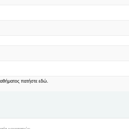
 μαθήματος πατήστε
εδώ
.
οπία μονοπατιών.