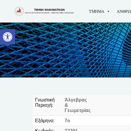
ΤΜΗΜΑ
ΑΝΘΡΩ
Ανοίξτε τη γραμμή εργαλείων
Γνωστική
Άλγεβρας
Περιοχή:
&
Γεωμετρίας
Εξάμηνο:
7ο
Κωδικός:
72201