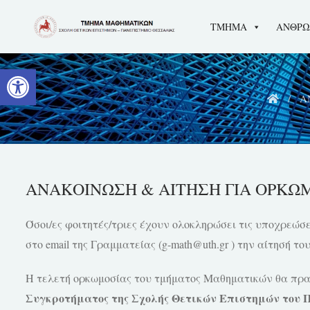
Skip
ΤΜΗΜΑ
ΑΝΘΡΩ
to
content
Ανοίξτε τη γραμμή εργαλείων
Α
ΑΝΑΚΟΙΝΩΣH & ΑΙΤΗΣΗ ΓΙΑ ΟΡΚΩΜΟ
Όσοι/ες φοιτητές/τριες έχουν ολοκληρώσει τις υποχρεώσ
στο email της Γραμματείας (g-math@uth.gr ) την αίτησή τ
Η τελετή ορκωμοσίας του τμήματος Μαθηματικών θα πρα
Συγκροτήματος της Σχολής Θετικών Επιστημών του 