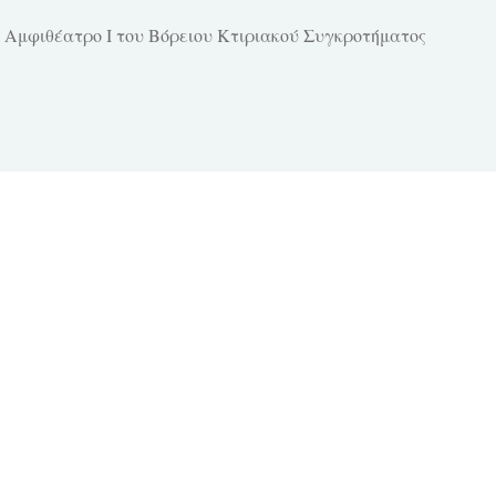
το Αμφιθέατρο Ι του Bόρειου Κτιριακού Συγκροτήματος