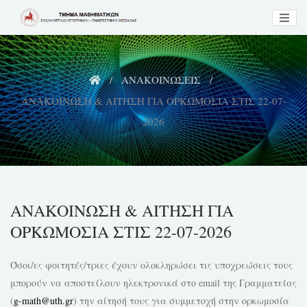
Skip
to
content
ΑΝΑΚΟΙΝΩΣΕΙΣ
ΑΝΑΚΟΙΝΩΣH & ΑΙΤΗΣΗ ΓΙΑ ΟΡΚΩΜΟΣΙΑ ΣΤΙΣ 22-07-
2026
ΑΝΑΚΟΙΝΩΣH & ΑΙΤΗΣΗ ΓΙΑ
ΟΡΚΩΜΟΣΙΑ ΣΤΙΣ 22-07-2026
Όσοι/ες φοιτητές/τριες έχουν ολοκληρώσει τις υποχρεώσεις τους
μπορούν να αποστείλουν ηλεκτρονικά στο email της Γραμματείας
(
g-math@uth.gr
) την αίτησή τους για συμμετοχή στην ορκωμοσία