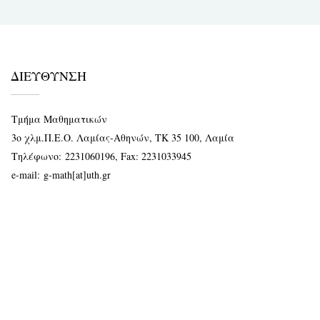
ΔΙΕΥΘΥΝΣΗ
Τμήμα Μαθηματικών
3ο χλμ.Π.Ε.Ο. Λαμίας-Αθηνών, ΤΚ 35 100, Λαμία
Τηλέφωνο:
2231060196
, Fax: 2231033945
e-mail:
g-math[at]uth.gr