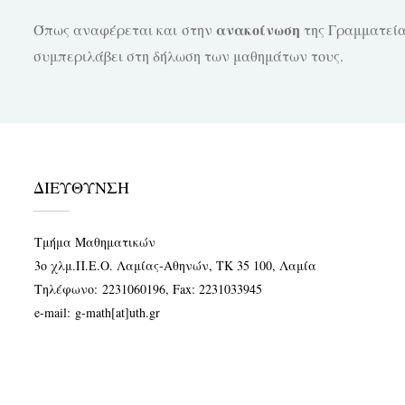
ανακοί
ν
ωση
Όπως αναφέρεται και στην
της Γραμματείας
συμπεριλάβει στη δήλωση των μαθημάτων τους.
ΔΙΕΥΘΥΝΣΗ
Τμήμα Μαθηματικών
3ο χλμ.Π.Ε.Ο. Λαμίας-Αθηνών, ΤΚ 35 100, Λαμία
Τηλέφωνο:
2231060196
, Fax: 2231033945
e-mail:
g-math[at]uth.gr