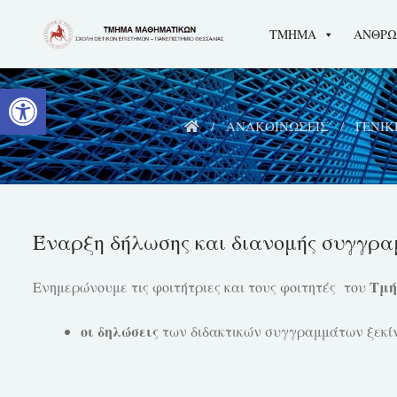
Skip
ΤΜΗΜΑ
ΑΝΘΡΩ
to
content
Ανοίξτε τη γραμμή εργαλείων
ΑΝΑΚΟΙΝΩΣΕΙΣ
ΓΕΝΙΚ
Έναρξη δήλωσης και διανομής συγγρα
Τμή
Ενημερώνουμε τις φοιτήτριες και τους φοιτητές του
οι δηλώσεις
των διδακτικών συγγραμμάτων ξεκί