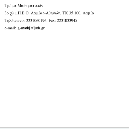
Τμήμα Μαθηματικών
3ο χλμ.Π.Ε.Ο. Λαμίας-Αθηνών, ΤΚ 35 100, Λαμία
Τηλέφωνο:
2231060196
, Fax: 2231033945
e-mail:
g-math[at]uth.gr