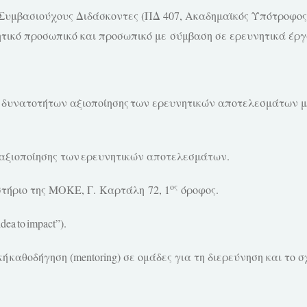
υμβασιούχους Διδάσκοντες (ΠΔ 407, Ακαδημαϊκός Υπότροφος
κητικό προσωπικό και προσωπικό με σύμβαση σε ερευνητικά έρ
ν δυνατοτήτων αξιοποίησης των ερευνητικών αποτελεσμάτων μ
υ αξιοποίησης των ερευνητικών αποτελεσμάτων.
ος
τήριο της ΜΟΚΕ, Γ.
Καρτάλη
72, 1
όροφος.
idea
to
impact
”).
ή καθοδήγηση (
mentoring
) σε ομάδες για τη διερεύνηση και το