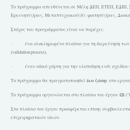
Το πρόγραμμα απευθύνεται σε Μέλη ΔΕΠ, ΕΤΕΠ, ΕΔΙΠ, Σ
Ερευνητές/
ριες
, Μεταπτυχιακούς/
ές
φοιτητές/
ριες
, Διοι
Στόχος του προγράμματος είναι να παρέχει:
·
ένα ολοκληρωμένο πλαίσιο για τη διερεύνηση τω
(
validation
process
),
·
έναν οδικό χάρτη για την υλοποίηση ενός σχεδίο
δια ζώσης
Το πρόγραμμα θα πραγματοποιηθεί
στο εργασ
i
2
i
Το πρόγραμμα οργανώνεται στο πλαίσιο του έργου
(“
Στο πλαίσιο του έργου προσφέρεται επίσης συμβουλευτικ
επιχειρηματικών ιδεών.