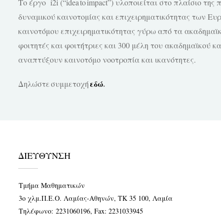
Το έργο i2i (“
idea
to
impact
”) υλοποιείται στο πλαίσιο της
δυναμικού καινοτομίας και επιχειρηματικότητας των Ευ
καινοτόμου επιχειρηματικότητας γύρω από τα ακαδημαϊκά
φοιτητές και φοιτήτριες και 300 μέλη του ακαδημαϊκού κ
αναπτύξουν καινοτόμο νοοτροπία και ικανότητες.
εδώ
.
Δηλώστε συμμετοχή
ΔΙΕΥΘΥΝΣΗ
Τμήμα Μαθηματικών
3ο χλμ.Π.Ε.Ο. Λαμίας-Αθηνών, ΤΚ 35 100, Λαμία
Τηλέφωνο:
2231060196
, Fax: 2231033945