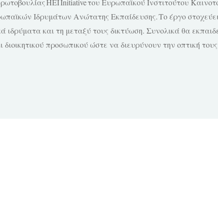
 πρωτοβουλίας HEI
Initiative
του Ευρωπαϊκού Ινστιτούτου Καινοτο
ρωπαϊκών Ιδρυμάτων Ανώτατης Εκπαίδευσης. Το έργο στοχεύει
 ιδρύματα και τη μεταξύ τους δικτύωση. Συνολικά θα εκπαιδε
αι διοικητικού προσωπικού ώστε να διευρύνουν την οπτική τους