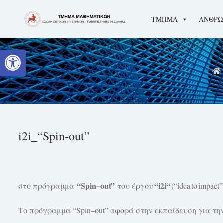
Skip
ΤΜΗΜΑ
ΑΝΘΡΩ
to
content
Ανοίξτε τη γραμμή εργαλείων
i2i_“Spin-out”
“
Spin
–
out
”
“
i
2
i
“
στο πρόγραμμα
του έργου
(“
idea
to
impact
”
Το πρόγραμμα “
Spin
–
out
” αφορά στην εκπαίδευση για τη