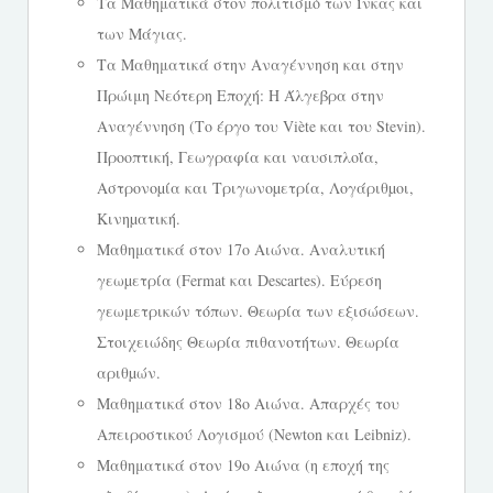
Τα Μαθηματικά στον πολιτισμό των Ίνκας και
των Μάγιας.
Τα Μαθηματικά στην Αναγέννηση και στην
Πρώιμη Νεότερη Εποχή: Η Άλγεβρα στην
Αναγέννηση (Το έργο του Viète και του Stevin).
Προοπτική, Γεωγραφία και ναυσιπλοΐα,
Αστρονοµία και Τριγωνοµετρία, Λογάριθµοι,
Κινηµατική.
Μαθηματικά στον 17ο Αιώνα. Αναλυτική
γεωµετρία (Fermat και Descartes). Εύρεση
γεωμετρικών τόπων. Θεωρία των εξισώσεων.
Στοιχειώδης Θεωρία πιθανοτήτων. Θεωρία
αριθµών.
Μαθηματικά στον 18ο Αιώνα. Απαρχές του
Απειροστικού Λογισμού (Newton και Leibniz).
Μαθηματικά στον 19ο Αιώνα (η εποχή της