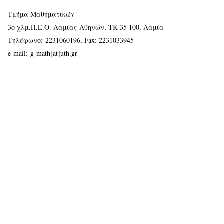
Τμήμα Μαθηματικών
3ο χλμ.Π.Ε.Ο. Λαμίας-Αθηνών, ΤΚ 35 100, Λαμία
Τηλέφωνο:
2231060196
, Fax: 2231033945
e-mail:
g-math[at]uth.gr