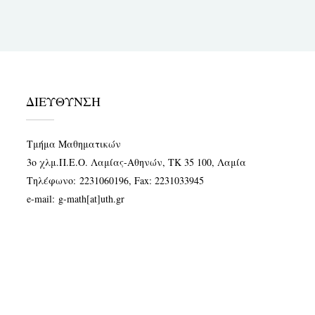
ΔΙΕΥΘΥΝΣΗ
Τμήμα Μαθηματικών
3ο χλμ.Π.Ε.Ο. Λαμίας-Αθηνών, ΤΚ 35 100, Λαμία
Τηλέφωνο:
2231060196
, Fax: 2231033945
e-mail:
g-math[at]uth.gr