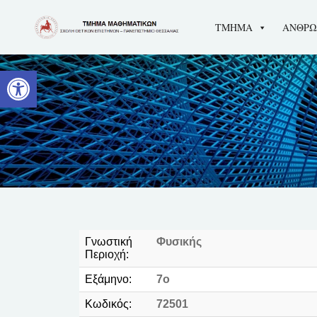
ΤΜΗΜΑ
ΑΝΘΡΩ
Ανοίξτε τη γραμμή εργαλείων
Γνωστική
Φυσικής
Περιοχή:
Εξάμηνο:
7o
Κωδικός:
72501