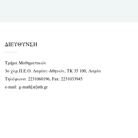
ΔΙΕΥΘΥΝΣΗ
Τμήμα Μαθηματικών
3ο χλμ.Π.Ε.Ο. Λαμίας-Αθηνών, ΤΚ 35 100, Λαμία
Τηλέφωνο:
2231060196
, Fax: 2231033945
e-mail:
g-math[at]uth.gr