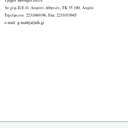
Τμήμα Μαθηματικών
3ο χλμ.Π.Ε.Ο. Λαμίας-Αθηνών, ΤΚ 35 100, Λαμία
Τηλέφωνο:
2231060196
, Fax: 2231033945
e-mail:
g-math[at]uth.gr