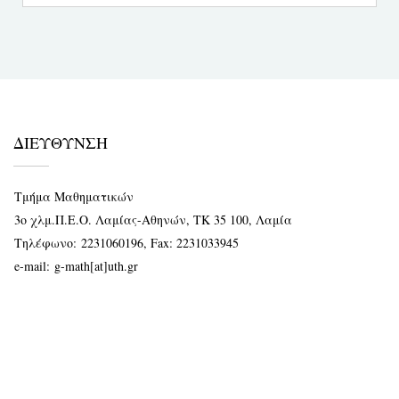
ΔΙΕΥΘΥΝΣΗ
Τμήμα Μαθηματικών
3ο χλμ.Π.Ε.Ο. Λαμίας-Αθηνών, ΤΚ 35 100, Λαμία
Τηλέφωνο:
2231060196
, Fax: 2231033945
e-mail:
g-math[at]uth.gr