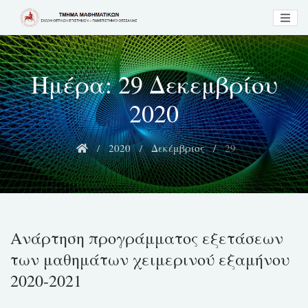
Skip
to
content
Ημέρα:
29 Δεκεμβρίου
2020
2020
Δεκέμβριος
29
Ανάρτηση προγράμματος εξετάσεων
των μαθημάτων χειμερινού εξαμήνου
2020-2021