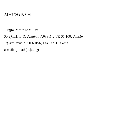
ΔΙΕΥΘΥΝΣΗ
Τμήμα Μαθηματικών
3ο χλμ.Π.Ε.Ο. Λαμίας-Αθηνών, ΤΚ 35 100, Λαμία
Τηλέφωνο:
2231060196
, Fax: 2231033945
e-mail:
g-math[at]uth.gr