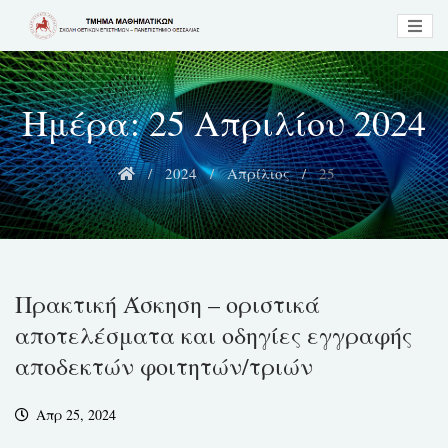
Skip
to
content
Ημέρα:
25 Απριλίου 2024
2024
Απρίλιος
25
Πρακτική Άσκηση – οριστικά
αποτελέσματα και οδηγίες εγγραφής
αποδεκτών φοιτητών/τριών
Απρ 25, 2024