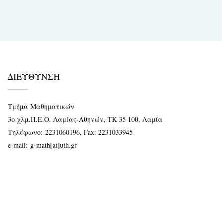
ΔΙΕΥΘΥΝΣΗ
Τμήμα Μαθηματικών
3ο χλμ.Π.Ε.Ο. Λαμίας-Αθηνών, ΤΚ 35 100, Λαμία
Τηλέφωνο:
2231060196
, Fax: 2231033945
e-mail:
g-math[at]uth.gr