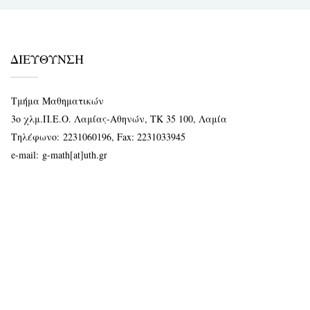
ΔΙΕΥΘΥΝΣΗ
Τμήμα Μαθηματικών
3ο χλμ.Π.Ε.Ο. Λαμίας-Αθηνών, ΤΚ 35 100, Λαμία
Τηλέφωνο:
2231060196
, Fax: 2231033945
e-mail:
g-math[at]uth.gr