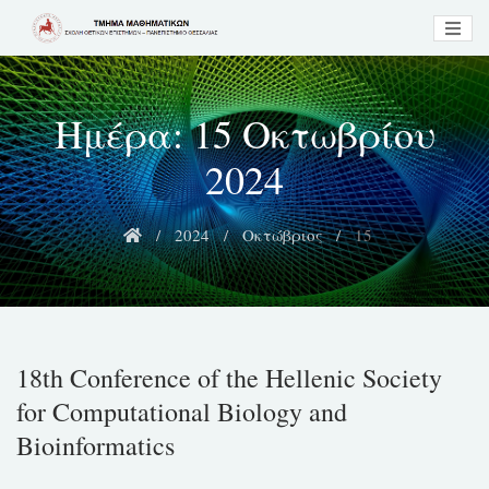
Skip
to
content
Ημέρα:
15 Οκτωβρίου
2024
2024
Οκτώβριος
15
18th Conference of the Hellenic Society
for Computational Biology and
Bioinformatics