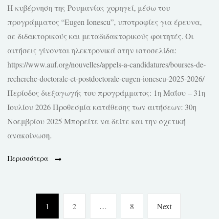
Η κυβέρνηση της Ρουμανίας χορηγεί, μέσω του
προγράμματος “Eugen Ionescu”, υποτροφίες για έρευνα,
σε διδακτορικούς και μεταδιδακτορικούς φοιτητές. Οι
αιτήσεις γίνονται ηλεκτρονικά στην ιστοσελίδα:
https://www.auf.org/nouvelles/appels-a-candidatures/bourses-de-
recherche-doctorale-et-postdoctorale-eugen-ionescu-2025-2026/
Περίοδος διεξαγωγής του προγράμματος: 1η Μαΐου – 31η
Ιουλίου 2026 Προθεσμία κατάθεσης των αιτήσεων: 30η
Νοεμβρίου 2025 Μπορείτε να δείτε και την σχετική
ανακοίνωση.
Περισσότερα
Πλοήγηση
Page
Page
Page
Next
1
2
…
8
Next
άρθρων