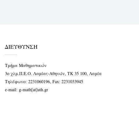
page
ΔΙΕΥΘΥΝΣΗ
Τμήμα Μαθηματικών
3ο χλμ.Π.Ε.Ο. Λαμίας-Αθηνών, ΤΚ 35 100, Λαμία
Τηλέφωνο:
2231060196
, Fax: 2231033945
e-mail:
g-math[at]uth.gr