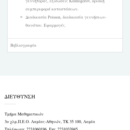
γεννήτορας, εξισώσεις Kolmogorov, οριακή
συμπεριφορά καταστάσεων.
Διαδικασία Poisson, διαδικασία γεννήσεων-
θανάτoυ. Εφαρμογές.
Βιβλιογραφία
ΔΙΕΥΘΥΝΣΗ
Τμήμα Μαθηματικών
3ο χλμ.Π.Ε.Ο. Λαμίας-Αθηνών, ΤΚ 35 100, Λαμία
Τηλέφωνο:
2231060196
, Fax: 2231033945