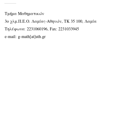
Τμήμα Μαθηματικών
3ο χλμ.Π.Ε.Ο. Λαμίας-Αθηνών, ΤΚ 35 100, Λαμία
Τηλέφωνο:
2231060196
, Fax: 2231033945
e-mail:
g-math[at]uth.gr