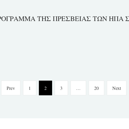
ΟΓΡΑΜΜΑ ΤΗΣ ΠΡΕΣΒΕΙΑΣ ΤΩΝ ΗΠΑ 
Previous
Page
Page
Page
Page
Nex
Prev
1
2
3
…
20
Next
page
pag